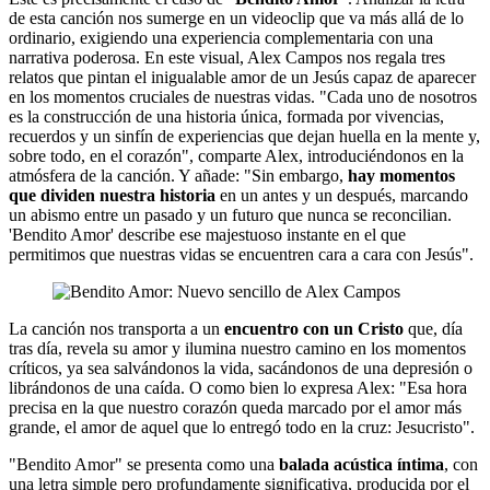
de esta canción nos sumerge en un videoclip que va más allá de lo
ordinario, exigiendo una experiencia complementaria con una
narrativa poderosa. En este visual, Alex Campos nos regala tres
relatos que pintan el inigualable amor de un Jesús capaz de aparecer
en los momentos cruciales de nuestras vidas. "Cada uno de nosotros
es la construcción de una historia única, formada por vivencias,
recuerdos y un sinfín de experiencias que dejan huella en la mente y,
sobre todo, en el corazón", comparte Alex, introduciéndonos en la
atmósfera de la canción. Y añade: "Sin embargo,
hay momentos
que dividen nuestra historia
en un antes y un después, marcando
un abismo entre un pasado y un futuro que nunca se reconcilian.
'Bendito Amor' describe ese majestuoso instante en el que
permitimos que nuestras vidas se encuentren cara a cara con Jesús".
La canción nos transporta a un
encuentro con un Cristo
que, día
tras día, revela su amor y ilumina nuestro camino en los momentos
críticos, ya sea salvándonos la vida, sacándonos de una depresión o
librándonos de una caída. O como bien lo expresa Alex: "Esa hora
precisa en la que nuestro corazón queda marcado por el amor más
grande, el amor de aquel que lo entregó todo en la cruz: Jesucristo".
"Bendito Amor" se presenta como una
balada acústica íntima
, con
una letra simple pero profundamente significativa, producida por el