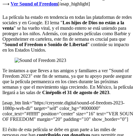
⟶
Ver Sound of Freedom
[/asap_highlight]
La película ha estado en tendencia en todas las plataformas de redes
sociales y en Google. El lema "
Los hijos de Dios no están a la
venta
" se ha vuelto viral, y el mundo entero se está uniendo para
proteger a los niños. Además, con grandes películas como Barbie y
Oppenheimer en cartelera, este fin de semana es crucial para que
"
Sound of Freedom o Sonido de Libertad
" continúe su impacto
en los Estados Unidos.
Te instamos a que lleves a tus amigos y familiares a ver "Sound of
Freedom 2023" este fin de semana, ya que tu apoyo puede asegurar
que la película permanezca en los cines durante las próximas
semanas y que el movimiento siga creciendo. En México, la película
llegará a las salas de
Cinépolis el 31 de agosto de 2023
.
[asap_btn link="https://creyente.digital/sound-of-freedom-2023-
1080p-web-dl/" target="self" color_bg="#000000"
color_text="#ffffff" position="center" size="16" text="VER SOUN
OF FREEDOM" margin="20" padding="10" show_border="0"]
El éxito de esta película se debe en gran parte a las miles de
personas que han
contribuido con donativos
para permitir que